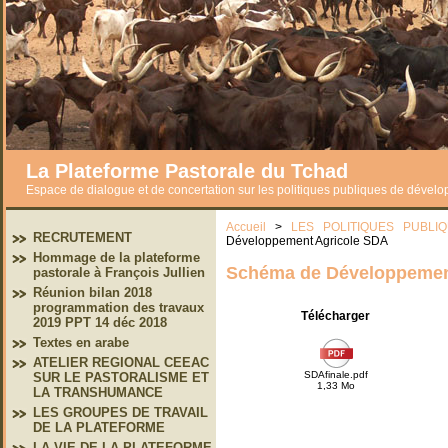
La Plateforme Pastorale du Tchad
Espace de dialogue et de concertation sur les politiques publiques de dével
Accueil
>
LES POLITIQUES PUBLI
RECRUTEMENT
Développement Agricole SDA
Hommage de la plateforme
Schéma de Développemen
pastorale à François Jullien
Réunion bilan 2018
programmation des travaux
Télécharger
2019 PPT 14 déc 2018
Textes en arabe
ATELIER REGIONAL CEEAC
SDAfinale.pdf
SUR LE PASTORALISME ET
1,33 Mo
LA TRANSHUMANCE
LES GROUPES DE TRAVAIL
DE LA PLATEFORME
LA VIE DE LA PLATEFORME