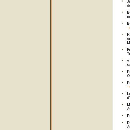
J
d
B
m
B
Té
R
e
M
F
T
«
s
P
O
P
Té
L
d
M
A
P
D
A