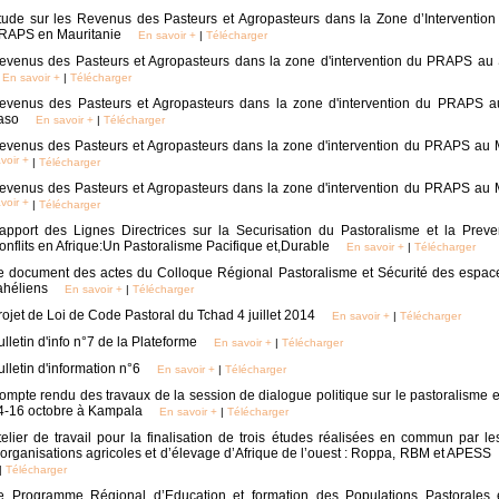
tude sur les Revenus des Pasteurs et Agropasteurs dans la Zone d’Intervention 
RAPS en Mauritanie
En savoir +
|
Télécharger
evenus des Pasteurs et Agropasteurs dans la zone d'intervention du PRAPS au
En savoir +
|
Télécharger
evenus des Pasteurs et Agropasteurs dans la zone d'intervention du PRAPS a
aso
En savoir +
|
Télécharger
evenus des Pasteurs et Agropasteurs dans la zone d'intervention du PRAPS au 
voir +
|
Télécharger
evenus des Pasteurs et Agropasteurs dans la zone d'intervention du PRAPS au 
voir +
|
Télécharger
apport des Lignes Directrices sur la Securisation du Pastoralisme et la Preve
onflits en Afrique:Un Pastoralisme Pacifique et,Durable
En savoir +
|
Télécharger
e document des actes du Colloque Régional Pastoralisme et Sécurité des espac
ahéliens
En savoir +
|
Télécharger
rojet de Loi de Code Pastoral du Tchad 4 juillet 2014
En savoir +
|
Télécharger
ulletin d'info n°7 de la Plateforme
En savoir +
|
Télécharger
ulletin d'information n°6
En savoir +
|
Télécharger
ompte rendu des travaux de la session de dialogue politique sur le pastoralisme e
4-16 octobre à Kampala
En savoir +
|
Télécharger
telier de travail pour la finalisation de trois études réalisées en commun par l
’organisations agricoles et d’élevage d’Afrique de l’ouest : Roppa, RBM et APESS
|
Télécharger
e Programme Régional d’Education et formation des Populations Pastorales