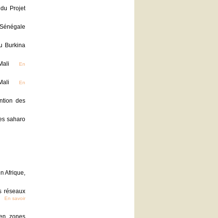
du Projet
 Sénégale
u Burkina
Mali
En
Mali
En
ntion des
es saharo
n Afrique,
es réseaux
En savoir
 en zones