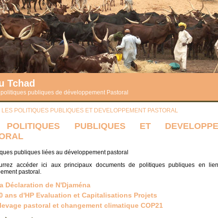
du Tchad
s politiques publiques de développement Pastoral
>
LES POLITIQUES PUBLIQUES ET DEVELOPPEMENT PASTORAL
 POLITIQUES PUBLIQUES ET DEVELOPPE
ORAL
tiques publiques liées au développement pastoral
rrez accéder ici aux principaux documents de politiques publiques en lie
ement pastoral.
a Déclaration de N'Djaména
0 ans d'HP Evaluation et Capitalisations Projets
levage pastoral et changement climatique COP21