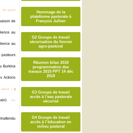
En savoir
Hommage de la
plateforme pastorale à
François Jullien
-saison de
lience au
G2 Groupe de travail
sécurisation du foncier
lience au
agro-pastoral
s pasteurs
Réunion bilan 2018
au Burkina
programmation des
travaux 2019 PPT 14 déc
2018
es Actions
 savoir +
|
G3 Groupe de travail
accès à l’eau pastorale
main)
En
sécurisé
G4 Groupe de travail
Inattendu
accès à l’éducation en
milieu pastoral