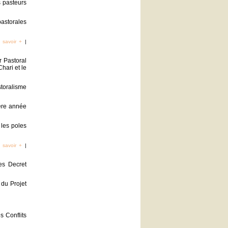
s pasteurs
pastorales
 savoir +
|
r Pastoral
hari et le
toralisme
ière année
 les poles
 savoir +
|
es Decret
 du Projet
s Conflits