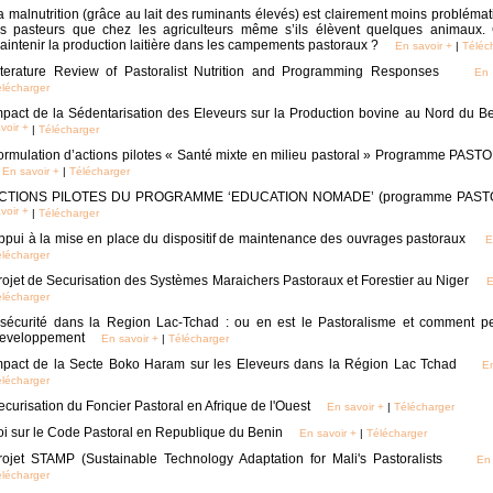
a malnutrition (grâce au lait des ruminants élevés) est clairement moins probléma
es pasteurs que chez les agriculteurs même s’ils élèvent quelques animaux
aintenir la production laitière dans les campements pastoraux ?
En savoir +
|
Téléc
iterature Review of Pastoralist Nutrition and Programming Responses
En 
lécharger
mpact de la Sédentarisation des Eleveurs sur la Production bovine au Nord du B
voir +
|
Télécharger
ormulation d’actions pilotes « Santé mixte en milieu pastoral » Programme PAST
En savoir +
|
Télécharger
CTIONS PILOTES DU PROGRAMME ‘EDUCATION NOMADE’ (programme PAS
voir +
|
Télécharger
ppui à la mise en place du dispositif de maintenance des ouvrages pastoraux
E
lécharger
rojet de Securisation des Systèmes Maraichers Pastoraux et Forestier au Niger
E
lécharger
nsécurité dans la Region Lac-Tchad : ou en est le Pastoralisme et comment p
eveloppement
En savoir +
|
Télécharger
mpact de la Secte Boko Haram sur les Eleveurs dans la Région Lac Tchad
En
lécharger
ecurisation du Foncier Pastoral en Afrique de l'Ouest
En savoir +
|
Télécharger
oi sur le Code Pastoral en Republique du Benin
En savoir +
|
Télécharger
rojet STAMP (Sustainable Technology Adaptation for Mali's Pastoralists
En
lécharger