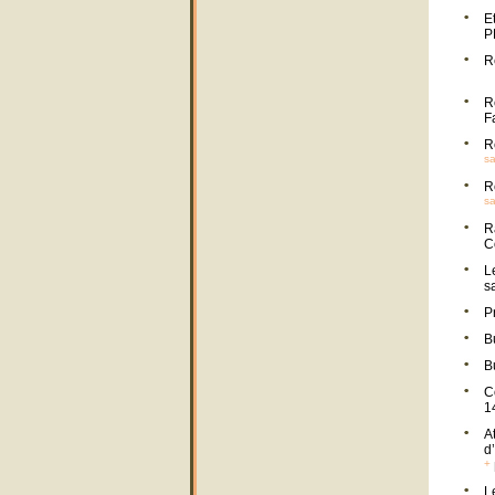
E
P
R
R
F
R
sa
R
sa
R
C
L
s
P
B
B
C
1
A
d
+
L