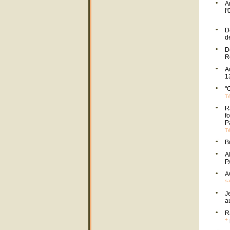
A
l
D
d
D
R
A
1
"
Té
R
f
P
Té
B
A
P
A
sa
J
a
R
+