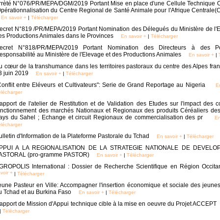
rrèté N°076/PR/MEPA/DGM/2019 Portant Mise en place d'une Cellule Technique 
'0pérationnalisation du Centre Regional de Santé Animale pour l'Afrique Central
En savoir +
|
Télécharger
ecret N°819 /PR/MEPA/2019 Portant Nomination des Délegués du Ministère de l'E
es Productions Animales dans le Provinces
En savoir +
|
Télécharger
ecret N°818/PR/MEPA/2019 Portant Nomination des Directeurs à des P
esponsabilité au Ministère de l'Elevage et des Productions Animales
En savoir +
|
u cœur de la transhumance dans les territoires pastoraux du centre des Alpes fran
3 juin 2019
En savoir +
|
Télécharger
Conflit entre Eléveurs et Cultivateurs": Serie de Grand Reportage au Nigeria
E
lécharger
apport de l'atelier de Restitution et de Validation des Etudes sur l'impact des con
onctionnement des marchés Nationaux et Regionaux des produits Céréaliers des 
ays du Sahel ; Echange et circuit Regionaux de commercialisation des pr
En
lécharger
ulletin d'Information de la Plateforme Pastorale du Tchad
En savoir +
|
Télécharger
PPUI A LA REGIONALISATION DE LA STRATEGIE NATIONALE DE DEVEL
ASTORAL (pro-gramme PASTOR)
En savoir +
|
Télécharger
GROPOLIS International : Dossier de Recherche Scientifique en Région Occit
voir +
|
Télécharger
eune Pasteur en Ville: Accompagner l'insertion économique et sociale des jeune
u Tchad et au Burkina Faso
En savoir +
|
Télécharger
apport de Mission d'Appui technique cible à la mise en oeuvre du Projet ACCEPT
|
Télécharger