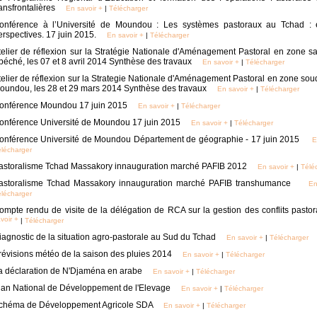
ransfrontalières
En savoir +
|
Télécharger
onférence à l’Université de Moundou : Les systèmes pastoraux au Tchad : 
erspectives. 17 juin 2015.
En savoir +
|
Télécharger
telier de réflexion sur la Stratégie Nationale d'Aménagement Pastoral en zone s
béché, les 07 et 8 avril 2014 Synthèse des travaux
En savoir +
|
Télécharger
telier de réflexion sur la Strategie Nationale d'Aménagement Pastoral en zone so
oundou, les 28 et 29 mars 2014 Synthèse des travaux
En savoir +
|
Télécharger
onférence Moundou 17 juin 2015
En savoir +
|
Télécharger
onférence Université de Moundou 17 juin 2015
En savoir +
|
Télécharger
onférence Université de Moundou Département de géographie - 17 juin 2015
E
lécharger
astoralisme Tchad Massakory innauguration marché PAFIB 2012
En savoir +
|
Télé
astoralisme Tchad Massakory innauguration marché PAFIB transhumance
En
lécharger
ompte rendu de visite de la délégation de RCA sur la gestion des conflits pasto
voir +
|
Télécharger
iagnostic de la situation agro-pastorale au Sud du Tchad
En savoir +
|
Télécharger
révisions météo de la saison des pluies 2014
En savoir +
|
Télécharger
a déclaration de N'Djaména en arabe
En savoir +
|
Télécharger
lan National de Développement de l'Elevage
En savoir +
|
Télécharger
chéma de Développement Agricole SDA
En savoir +
|
Télécharger