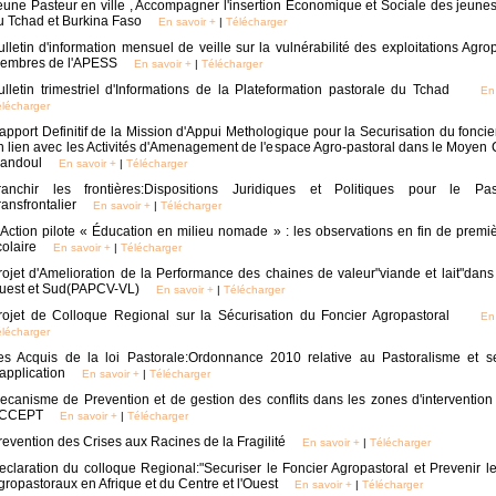
eune Pasteur en ville , Accompagner l'insertion Economique et Sociale des jeune
u Tchad et Burkina Faso
En savoir +
|
Télécharger
ulletin d'information mensuel de veille sur la vulnérabilité des exploitations Agro
embres de l'APESS
En savoir +
|
Télécharger
ulletin trimestriel d'Informations de la Plateformation pastorale du Tchad
En
lécharger
apport Definitif de la Mission d'Appui Methologique pour la Securisation du foncie
n lien avec les Activités d'Amenagement de l'espace Agro-pastoral dans le Moyen C
andoul
En savoir +
|
Télécharger
ranchir les frontières:Dispositions Juridiques et Politiques pour le Pas
ransfrontalier
En savoir +
|
Télécharger
 Action pilote « Éducation en milieu nomade » : les observations en fin de prem
colaire
En savoir +
|
Télécharger
rojet d'Amelioration de la Performance des chaines de valeur"viande et lait"dans
uest et Sud(PAPCV-VL)
En savoir +
|
Télécharger
rojet de Colloque Regional sur la Sécurisation du Foncier Agropastoral
En
lécharger
es Acquis de la loi Pastorale:Ordonnance 2010 relative au Pastoralisme et s
'application
En savoir +
|
Télécharger
ecanisme de Prevention et de gestion des conflits dans les zones d'intervention
CCEPT
En savoir +
|
Télécharger
revention des Crises aux Racines de la Fragilité
En savoir +
|
Télécharger
eclaration du colloque Regional:"Securiser le Foncier Agropastoral et Prevenir le
gropastoraux en Afrique et du Centre et l'Ouest
En savoir +
|
Télécharger