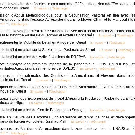
tude inventaire des "écoles communautaires" "En milieu Nomade"Exxixtantes 
rovinces du Tchad
En savoir +
|
Télécharger
ission d'Appui Methodologique pour la Sécurisation Pastoral en lien avec les 
'Aménagement de l'espace Agropastoral dans le Moyen Chari et le Mandoul (Tc
voir +
|
Télécharger
ppui au Developpement d'une Strategie de Securisation du Foncier Agropastoral à l
e la Plateforme Pastorale du Tcchad et Acteurs Concernés
En savoir +
|
Télécharger
eglementer la Mobilité du bétail en Afrique de l'Ouest
En savoir +
|
Télécharger
ulletin d'Information sur la Surveillance Pastorale au Sahel
En savoir +
|
Télécharger
ulletin d'Information des Activités/actions du PREPAS
En savoir +
|
Télécharger
ote d'Analyse des premiers impacts de la pandemie du COVID19 sur les Expl
amiliales Agropastorales membres de l'APESS
En savoir +
|
Télécharger
imension Internationales des Conflits entre Agriculteurs et Eleveurs dans le S
assin du Lac Tchad
En savoir +
|
Télécharger
mpact de la Pandemie COVID19 sur la Securité Alimentaire et Nutritionnelle au S
frique de l'Ouest
En savoir +
|
Télécharger
apitalisation des Expériences du Projet d'Appui à la Production Pastorale dans la
ahoua au Niger
En savoir +
|
Télécharger
ulletin d'Information du Comité Pastorale du Senegal
En savoir +
|
Télécharger
ise en Oeuvre des Reformes , gouvernance en temps de crise et developpem
njeux du foncier Agricole et Rural au Mali
En savoir +
|
Télécharger
evenus des Pasteurs et Agropasteurs dans la zone d'intervention du PRAPS au T
voir +
|
Télécharger