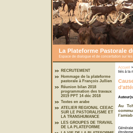
La Plateforme Pastorale 
Espace de dialogue et de concertation sur le
Accueil
RECRUTEMENT
liés à la
Hommage de la plateforme
Cause
pastorale à François Jullien
d'att
Réunion bilan 2018
programmation des travaux
2019 PPT 14 déc 2018
Auteur(s
Textes en arabe
Au Tch
ATELIER REGIONAL CEEAC
commun
SUR LE PASTORALISME ET
l’amiab
LA TRANSHUMANCE
LES GROUPES DE TRAVAIL
DE LA PLATEFORME
Générale
étroiteme
LA VIE DE LA PLATEFORME