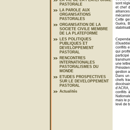
sont régl
PASTORALE
et chef 
LA PAROLE AUX
alliances
ORGANISATIONS
mécanisme
PASTORALES
Cette ge
Guéra, B
ORGANISATION DE LA
stabilisat
SOCIETE CIVILE MEMBRE
DE LA PLATEFORME
LES POLITIQUES
Cependan
(Ouaddaï,
PUBLIQUES ET
conflits 
DEVELOPPEMENT
qui profi
PASTORAL
particip
RENCONTRES
transhum
INTERNATIONALES
une lettr
PASTORALISMES DU
Présiden
MONDE
gestion a
Dans un 
ETUDES PROSPECTIVES
chefs tr
SUR LE DEVELOPPEMENT
diocésai
PASTORAL
d’ACRA, 
Actualités
conflits 
National
mais le p
levé de b