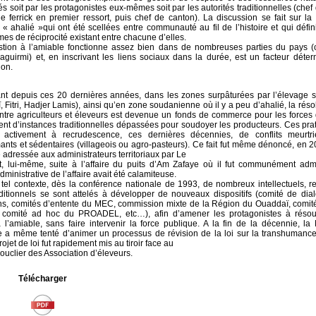
és soit par les protagonistes eux-mêmes soit par les autorités traditionnelles (chef 
de ferrick en premier ressort, puis chef de canton). La discussion se fait sur l
 « ahalié »qui ont été scellées entre communauté au fil de l’histoire et qui défin
s de réciprocité existant entre chacune d’elles.
stion à l’amiable fonctionne assez bien dans de nombreuses parties du pays 
aguirmi) et, en inscrivant les liens sociaux dans la durée, est un facteur déte
ion.
t depuis ces 20 dernières années, dans les zones surpâturées par l’élevage s
 Fitri, Hadjer Lamis), ainsi qu’en zone soudanienne où il y a peu d’ahalié, la réso
entre agriculteurs et éleveurs est devenue un fonds de commerce pour les forces 
tent d’instances traditionnelles dépassées pour soudoyer les producteurs. Ces pra
é activement à recrudescence, ces dernières décennies, de conflits meurtri
ants et sédentaires (villageois ou agro-pasteurs). Ce fait fut même dénoncé, en 
e adressée aux administrateurs territoriaux par Le
t, lui-même, suite à l’affaire du puits d’Am Zafaye où il fut communément adm
dministrative de l’affaire avait été calamiteuse.
tel contexte, dès la conférence nationale de 1993, de nombreux intellectuels, re
aditionnels se sont attelés à développer de nouveaux dispositifs (comité de di
ns, comités d’entente du MEC, commission mixte de la Région du Ouaddaï, comité
comité ad hoc du PROADEL, etc…), afin d’amener les protagonistes à résou
à l’amiable, sans faire intervenir la force publique. A la fin de la décennie, la
e a même tenté d’animer un processus de révision de la loi sur la transhumanc
rojet de loi fut rapidement mis au tiroir face au
ouclier des Association d’éleveurs.
Télécharger