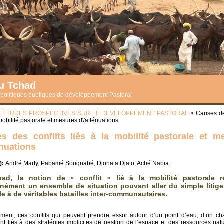
du Tchad
s politiques publiques de développement Pastoral
>
ETUDES PROSPECTIVES SUR LE DEVELOPPEMENT PASTORAL
> Causes des
 mobilité pastorale et mesures d\'atténuations
s des conflits liés à la mobilité pastorale et m
énuations
):
André Marty, Pabamé Sougnabé, Djonata Djato, Aché Nabia
ad, la notion de « conflit » lié à la mobilité pastorale r
ément un ensemble de situation pouvant aller du simple litige
le à de véritables batailles inter-communautaires.
ment, ces conflits qui peuvent prendre essor autour d’un point d’eau, d’un ch
nt liés à des stratégies implicites de gestion de l’espace et des ressources natur