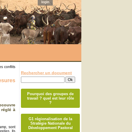
login
 conflits
Rechercher un document
esures
Pourquoi des groupes de
travail ? quel est leur rôle
?
ecouvre
 réglé à
G1 régionalisation de la
Stratégie Nationale du
amp, sont
Développement Pastoral
elles. Ils