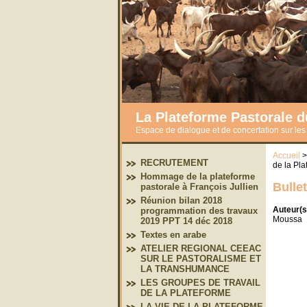
La Plateforme Pastorale 
Espace de dialogue et de concertation sur le
Accueil
RECRUTEMENT
de la Pl
Hommage de la plateforme
Bulle
pastorale à François Jullien
Réunion bilan 2018
Auteur(
programmation des travaux
Moussa
2019 PPT 14 déc 2018
Textes en arabe
ATELIER REGIONAL CEEAC
SUR LE PASTORALISME ET
LA TRANSHUMANCE
LES GROUPES DE TRAVAIL
DE LA PLATEFORME
LA VIE DE LA PLATEFORME