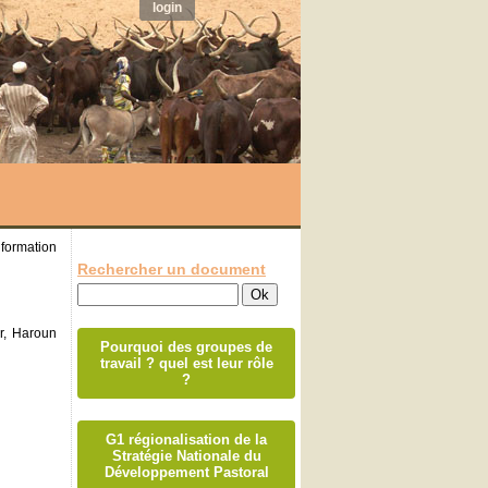
login
nformation
Rechercher un document
d
r, Haroun
Pourquoi des groupes de
travail ? quel est leur rôle
?
G1 régionalisation de la
Stratégie Nationale du
Développement Pastoral