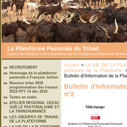
La Plateforme Pastorale du Tchad
Espace de dialogue et de concertation sur les politiques publiques de dével
Accueil
>
LA VIE DE LA P
RECRUTEMENT
politiques de la Plateforme
Hommage de la plateforme
Bulletin d\'Information de la Pl
pastorale à François Jullien
Réunion bilan 2018
Bulletin d'Informat
programmation des travaux
2019 PPT 14 déc 2018
n°2
Textes en arabe
ATELIER REGIONAL CEEAC
SUR LE PASTORALISME ET
Télécharger
LA TRANSHUMANCE
LES GROUPES DE TRAVAIL
DE LA PLATEFORME
Bulletin-n2-PlateformePastoraleTchad.pdf
LA VIE DE LA PLATEFORME
508,45 Ko