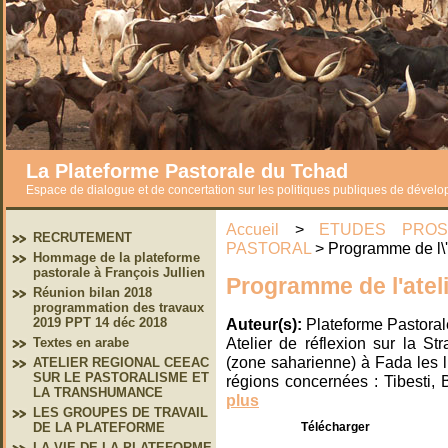
La Plateforme Pastorale du Tchad
Espace de dialogue et de concertation sur les politiques publiques de dével
Accueil
>
ETUDES PROS
RECRUTEMENT
PASTORAL
> Programme de l\'
Hommage de la plateforme
pastorale à François Jullien
Programme de l'atel
Réunion bilan 2018
programmation des travaux
Auteur(s):
Plateforme Pastoral
2019 PPT 14 déc 2018
Atelier de réflexion sur la S
Textes en arabe
(zone saharienne) à Fada les l
ATELIER REGIONAL CEEAC
SUR LE PASTORALISME ET
régions concernées : Tibesti,
LA TRANSHUMANCE
plus
LES GROUPES DE TRAVAIL
Télécharger
DE LA PLATEFORME
LA VIE DE LA PLATEFORME